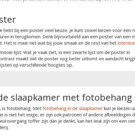
ster
e hebt bij een poster veel keuze. Je kunt zowel kiezen voor een r
euren in terugkomen. Denk bijvoorbeeld aan een poster van een 
it. Het is maar net wat bij jouw smaak en de rest van het
interieu
oie lijst. Wat je vaak ziet, is een zwarte lijst om de poster in
ontrast maakt dat de poster nog beter uitkomt en aandacht krijgt
ijsten op verschillende hoogtes op.
n de slaapkamer met fotobehang
, is fotobehang. Met
fotobehang in de slaapkamer
kun je kiezen ui
at is niet het enige, er zijn ook patronen of andere afbeeldingen d
eurovergang toffer zijn dan je denkt, kan het leuk zijn om een c
erij.