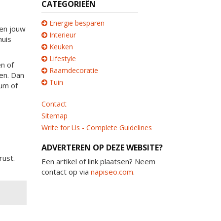
CATEGORIEËN
Energie besparen
 en jouw
Interieur
huis
Keuken
Lifestyle
en of
Raamdecoratie
ien. Dan
Tuin
ium of
Contact
Sitemap
Write for Us - Complete Guidelines
ADVERTEREN OP DEZE WEBSITE?
rust.
Een artikel of link plaatsen? Neem
contact op via
napiseo.com
.