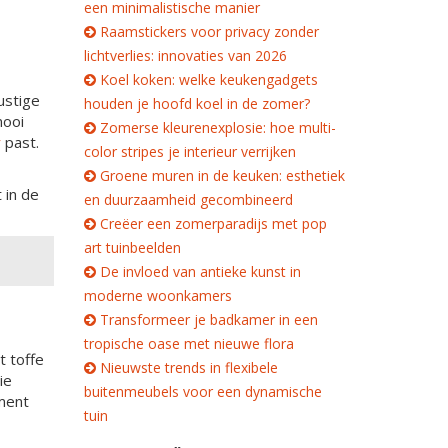
een minimalistische manier
Raamstickers voor privacy zonder
lichtverlies: innovaties van 2026
Koel koken: welke keukengadgets
ustige
houden je hoofd koel in de zomer?
mooi
Zomerse kleurenexplosie: hoe multi-
r
past.
color stripes je interieur verrijken
Groene muren in de keuken: esthetiek
 in de
en duurzaamheid gecombineerd
Creëer een zomerparadijs met pop
art tuinbeelden
De invloed van antieke kunst in
moderne woonkamers
Transformeer je badkamer in een
tropische oase met nieuwe flora
t toffe
Nieuwste trends in flexibele
ie
buitenmeubels voor een dynamische
ement
tuin