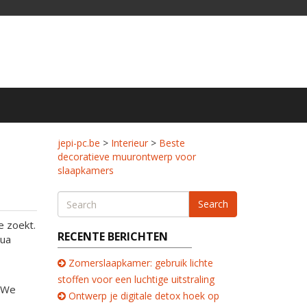
jepi-pc.be
>
Interieur
>
Beste
decoratieve muurontwerp voor
slaapkamers
Search
e zoekt.
RECENTE BERICHTEN
qua
Zomerslaapkamer: gebruik lichte
stoffen voor een luchtige uitstraling
. We
Ontwerp je digitale detox hoek op