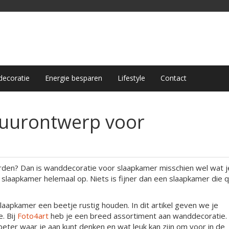
ecoratie
Energie besparen
Lifestyle
Contact
muurontwerp voor
en? Dan is wanddecoratie voor slaapkamer misschien wel wat j
e slaapkamer helemaal op. Niets is fijner dan een slaapkamer die 
aapkamer een beetje rustig houden. In dit artikel geven we je
. Bij
Foto4art
heb je een breed assortiment aan wanddecoratie
 beter waar je aan kunt denken en wat leuk kan zijn om voor in de