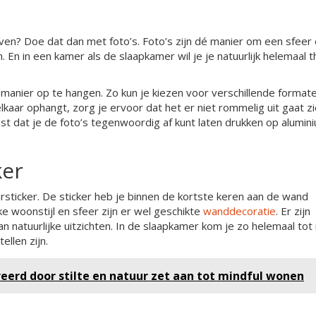
even? Doe dat dan met foto’s. Foto’s zijn dé manier om een sfeer
 En in een kamer als de slaapkamer wil je je natuurlijk helemaal t
 manier op te hangen. Zo kun je kiezen voor verschillende format
 elkaar ophangt, zorg je ervoor dat het er niet rommelig uit gaat z
t dat je de foto’s tegenwoordig af kunt laten drukken op alumin
ker
sticker. De sticker heb je binnen de kortste keren aan de wand
ke woonstijl en sfeer zijn er wel geschikte
wanddecoratie
. Er zijn
n natuurlijke uitzichten. In de slaapkamer kom je zo helemaal tot 
ellen zijn.
erd door stilte en natuur zet aan tot mindful wonen