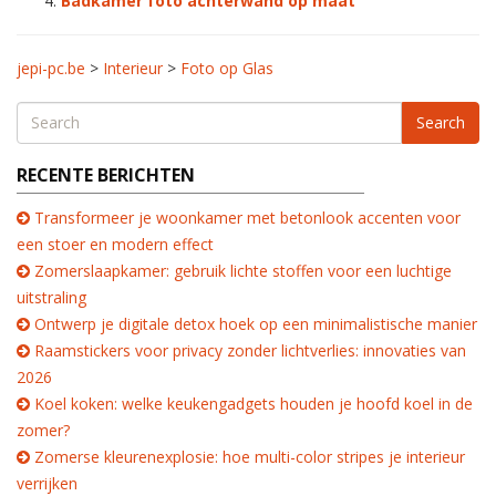
Badkamer foto achterwand op maat
jepi-pc.be
>
Interieur
>
Foto op Glas
Search
RECENTE BERICHTEN
Transformeer je woonkamer met betonlook accenten voor
een stoer en modern effect
Zomerslaapkamer: gebruik lichte stoffen voor een luchtige
uitstraling
Ontwerp je digitale detox hoek op een minimalistische manier
Raamstickers voor privacy zonder lichtverlies: innovaties van
2026
Koel koken: welke keukengadgets houden je hoofd koel in de
zomer?
Zomerse kleurenexplosie: hoe multi-color stripes je interieur
verrijken