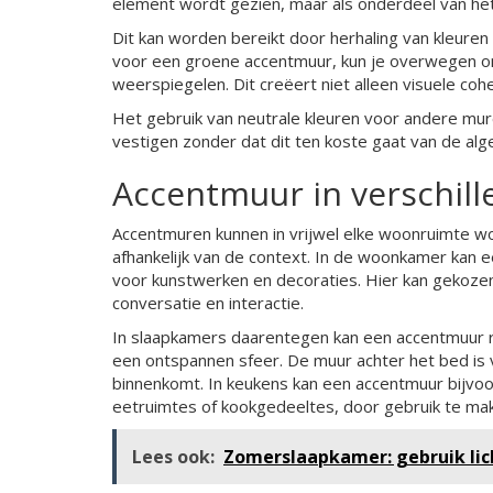
element wordt gezien, maar als onderdeel van het
Dit kan worden bereikt door herhaling van kleuren 
voor een groene accentmuur, kun je overwegen o
weerspiegelen. Dit creëert niet alleen visuele coh
Het gebruik van neutrale kleuren voor andere mu
vestigen zonder dat dit ten koste gaat van de alg
Accentmuur in verschil
Accentmuren kunnen in vrijwel elke woonruimte wo
afhankelijk van de context. In de woonkamer kan e
voor kunstwerken en decoraties. Hier kan gekozen
conversatie en interactie.
In slaapkamers daarentegen kan een accentmuur rus
een ontspannen sfeer. De muur achter het bed is va
binnenkomt. In keukens kan een accentmuur bijvo
eetruimtes of kookgedeeltes, door gebruik te make
Lees ook:
Zomerslaapkamer: gebruik lich