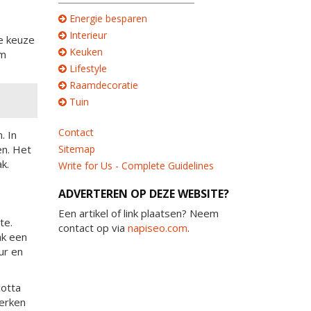
Energie besparen
e
Interieur
e keuze
Keuken
om
Lifestyle
Raamdecoratie
Tuin
Contact
. In
en. Het
Sitemap
k.
Write for Us - Complete Guidelines
ADVERTEREN OP DEZE WEBSITE?
Een artikel of link plaatsen? Neem
te.
contact op via
napiseo.com
.
ak een
ur en
cotta
terken