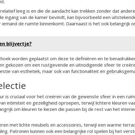
nt.
relatief leeg is en die de aandacht kan trekken zonder dat ander
de ingang van de kamer bevindt, kan bijvoorbeeld een uitstekend
r iemand de ruimte binnenkomt. Daarnaast is het ook belangrijk 
en blijvertje?
hoek worden geplaatst om deze te definiëren en te benadrukken
en gekozen om een rustgevende en uitnodigende sfeer te creër
westie van esthetiek, maar ook van functionaliteit en gebruiksgema
lectie
 is cruciaal voor het creëren van de gewenste sfeer in een ruim
 intimiteit en gezelligheid oproepen, terwijl lichtere kleuren va
ngrijk om kleuren te kiezen die passen bij de rest van het interie
ren met lichte meubels en accessoires, terwijl een warme terra
aling. Patronen kunnen ook een belangrijke rol spelen bij het vers