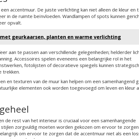
een accentmuur. De juiste verlichting kan niet alleen de kleur en 
er in de ruimte beïnvloeden. Wandlampen of spots kunnen gericht
er opvalt.
e met geurkaarsen, planten en warme verlichting
er aan te passen aan verschillende gelegenheden; helderder lic
anning. Accessoires spelen eveneens een belangrijke rol in het
stwerken, fotolijsten of decoratieve spiegels kunnen strategisc
 trekken.
euren en texturen van de muur kan helpen om een samenhangend 
natuurlijke elementen ook worden toegevoegd om leven en kleur 
geheel
 de rest van het interieur is cruciaal voor een samenhangende
 en stijlen zorgvuldig moeten worden gekozen om ervoor te zorgen
 belangrijk om ervoor te zorgen dat de accentmuur niet als een lo