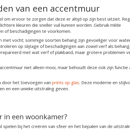
den van een accentmuur
om ervoor te zorgen dat deze er altijd op zijn best uitziet. Re
 lichtere kleuren die sneller vuil kunnen worden. Gebruik milde
n of beschadigingen te voorkomen.
ijn met vocht; sommige soorten behang zijn gevoeliger voor wate
troleren op slijtage of beschadigingen aan zowel verf als behang.
repareerd met wat verf of plakband, maar grotere problemen v
 accentmuur niet alleen mooi, maar behoudt deze ook zijn functie 
n door het toevoegen van
prints op glas
. Deze moderne en stijlvo
n en een unieke uitstraling geven.
ur in een woonkamer?
 spelen bij het creëren van sfeer en het bepalen van de uitstrali