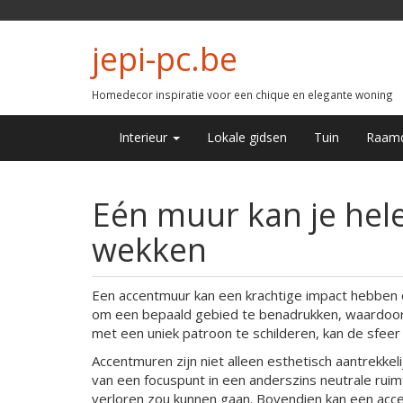
jepi-pc.be
Homedecor inspiratie voor een chique en elegante woning
Interieur
Lokale gidsen
Tuin
Raamd
Eén muur kan je hel
wekken
Een accentmuur kan een krachtige impact hebben op
om een bepaald gebied te benadrukken, waardoor h
met een uniek patroon te schilderen, kan de sfeer
Accentmuren zijn niet alleen esthetisch aantrekkel
van een focuspunt in een anderszins neutrale ruimt
verloren zou kunnen gaan. Bovendien kan een acc