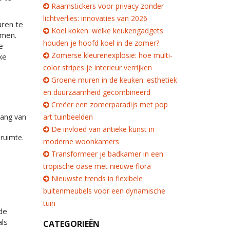
Raamstickers voor privacy zonder
lichtverlies: innovaties van 2026
uren te
Koel koken: welke keukengadgets
omen.
houden je hoofd koel in de zomer?
e
Zomerse kleurenexplosie: hoe multi-
ke
color stripes je interieur verrijken
Groene muren in de keuken: esthetiek
en duurzaamheid gecombineerd
Creëer een zomerparadijs met pop
gang van
art tuinbeelden
De invloed van antieke kunst in
 ruimte.
moderne woonkamers
Transformeer je badkamer in een
tropische oase met nieuwe flora
Nieuwste trends in flexibele
buitenmeubels voor een dynamische
tuin
 de
als
CATEGORIEËN