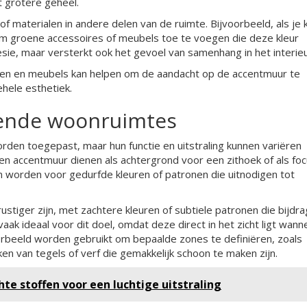
 grotere geheel.
of materialen in andere delen van de ruimte. Bijvoorbeeld, als je 
m groene accessoires of meubels toe te voegen die deze kleur
esie, maar versterkt ook het gevoel van samenhang in het interieu
ren en meubels kan helpen om de aandacht op de accentmuur te
ehele esthetiek.
lende woonruimtes
rden toegepast, maar hun functie en uitstraling kunnen variëren
en accentmuur dienen als achtergrond voor een zithoek of als fo
 worden voor gedurfde kleuren of patronen die uitnodigen tot
tiger zijn, met zachtere kleuren of subtiele patronen die bijdr
ak ideaal voor dit doel, omdat deze direct in het zicht ligt wann
orbeeld worden gebruikt om bepaalde zones te definiëren, zoals
n van tegels of verf die gemakkelijk schoon te maken zijn.
te stoffen voor een luchtige uitstraling