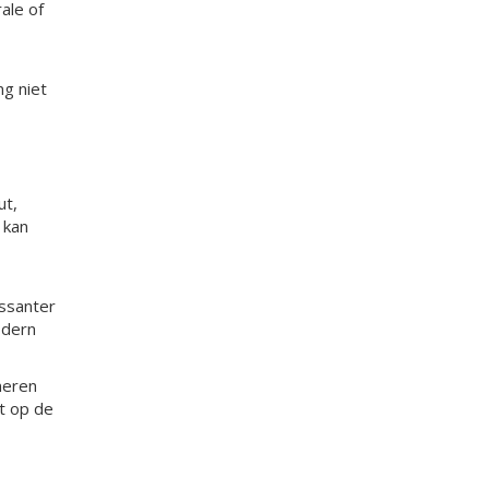
ale of
ng niet
ut,
 kan
essanter
odern
neren
t op de