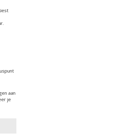
kiest
r.
cuspunt
agen aan
eer je