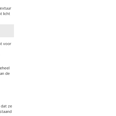
textuur
 licht
ht voor
h
geheel
aan de
 dat ze
sstaand