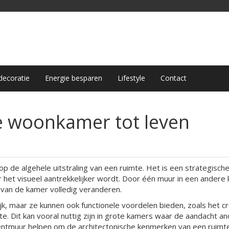
ecoratie
Energie besparen
Lifestyle
Contact
e woonkamer tot leven
 de algehele uitstraling van een ruimte. Het is een strategisch
et visueel aantrekkelijker wordt. Door één muur in een andere k
 van de kamer volledig veranderen.
ijk, maar ze kunnen ook functionele voordelen bieden, zoals het c
e. Dit kan vooral nuttig zijn in grote kamers waar de aandacht a
entmuur helpen om de architectonische kenmerken van een ruimt