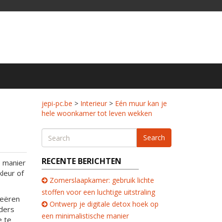
jepi-pc.be
>
Interieur
>
Eén muur kan je
hele woonkamer tot leven wekken
Search
RECENTE BERICHTEN
e manier
leur of
Zomerslaapkamer: gebruik lichte
stoffen voor een luchtige uitstraling
reëren
Ontwerp je digitale detox hoek op
nders
een minimalistische manier
e te