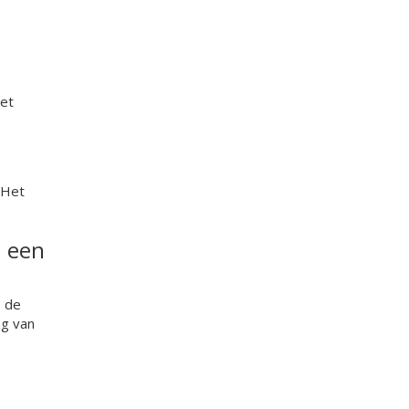
met
 Het
n een
, de
ng van