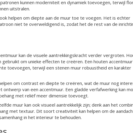
atronen kunnen moderniteit en dynamiek toevoegen, terwijl flor
nen uitstralen.
 ook helpen om diepte aan de muur toe te voegen. Het is echter
roon niet te overweldigend is, zodat het de rest van de inrichti
entmuur kan de visuele aantrekkingskracht verder vergroten. Ho
en gebruikt om unieke effecten te creëren. Een houten accentmuur
imte toevoegen, terwijl een stenen muur robuustheid en karakter
 helpen om contrast en diepte te creëren, wat de muur nog inter
 het ontwerp van een accentmuur. Een gladde verfafwerking kan m
f behang met reliëf meer dimensie toevoegt.
lfde muur kan ook visueel aantrekkelijk zijn; denk aan het combi
ang met textuur. Dit soort creativiteit kan helpen om de aandach
 samenhang in het interieur te behouden.
es