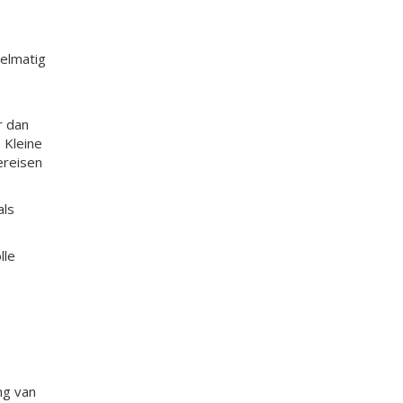
gelmatig
r dan
 Kleine
ereisen
als
lle
ng van